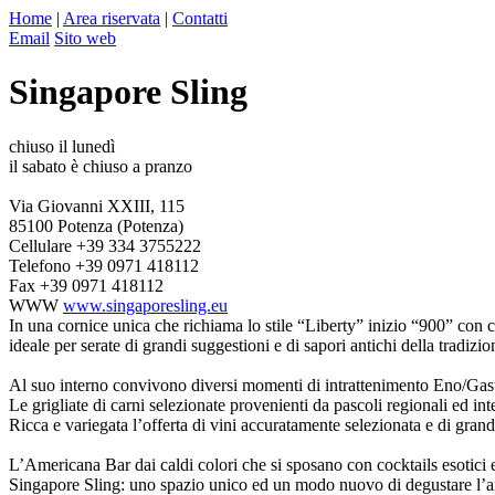
Home
|
Area riservata
|
Contatti
Email
Sito web
Singapore Sling
chiuso il lunedì
il sabato è chiuso a pranzo
Via Giovanni XXIII, 115
85100 Potenza (Potenza)
Cellulare
+39 334 3755222
Telefono
+39 0971 418112
Fax
+39 0971 418112
WWW
www.singaporesling.eu
In una cornice unica che richiama lo stile “Liberty” inizio “900” con c
ideale per serate di grandi suggestioni e di sapori antichi della tradizi
Al suo interno convivono diversi momenti di intrattenimento Eno/Ga
Le grigliate di carni selezionate provenienti da pascoli regionali ed int
Ricca e variegata l’offerta di vini accuratamente selezionata e di grand
L’Americana Bar dai caldi colori che si sposano con cocktails esotici 
Singapore Sling: uno spazio unico ed un modo nuovo di degustare l’a